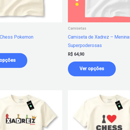
podem
podem
ser
ser
escolhidas
escolh
na
na
Camisetas
página
página
 Chess Pokemon
Camiseta de Xadrez – Menina
do
do
Superpoderosas
produto
produt
R$
64,90
 opções
Ver opções
Este
Este
produto
produt
tem
tem
várias
várias
variantes.
variant