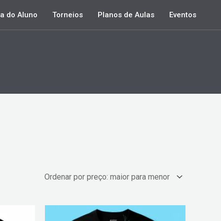
a do Aluno
Torneios
Planos de Aulas
Eventos
Este