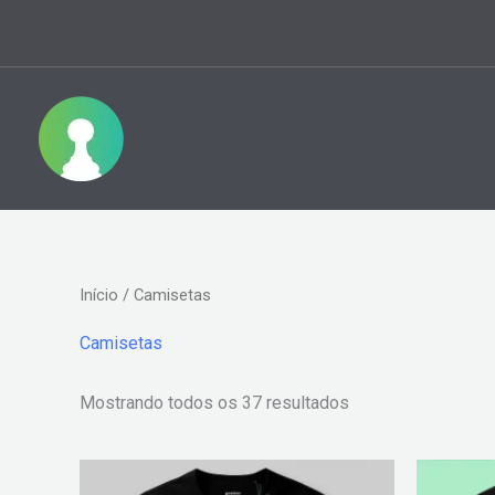
Ir
para
o
conteúdo
Classificado
Início
/ Camisetas
por
preço:
alto
Camisetas
para
baixo
Mostrando todos os 37 resultados
Este