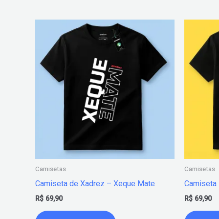
Este
produto
tem
várias
variantes.
As
opções
podem
ser
escolhidas
na
Camisetas
Camisetas
página
Camiseta de Xadrez – Xeque Mate
Camiseta
do
R$
69,90
R$
69,90
produto