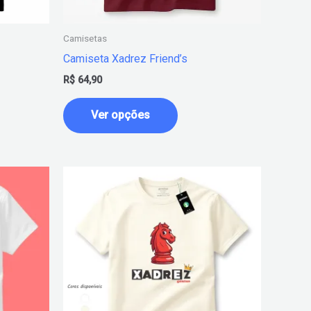
idas
escolhidas
na
Camisetas
página
Camiseta Xadrez Friend’s
do
R$
64,90
o
produto
Ver opções
Este
o
produto
tem
várias
es.
variantes.
As
s
opções