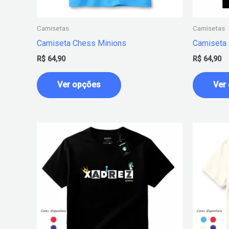
escolhidas
na
Camisetas
Camisetas
página
Camiseta Chess Minions
Camiseta 
do
R$
64,90
R$
64,90
produto
Ver opções
Ver
Este
produto
tem
várias
variantes.
As
opções