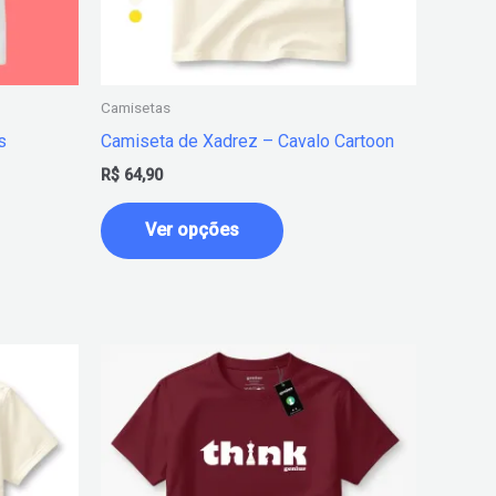
podem
ser
idas
escolhidas
na
Camisetas
página
s
Camiseta de Xadrez – Cavalo Cartoon
do
R$
64,90
o
produto
Ver opções
Este
o
produto
tem
várias
es.
variantes.