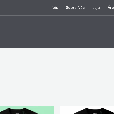
Início
Sobre Nós
Loja
Áre
Este
Este