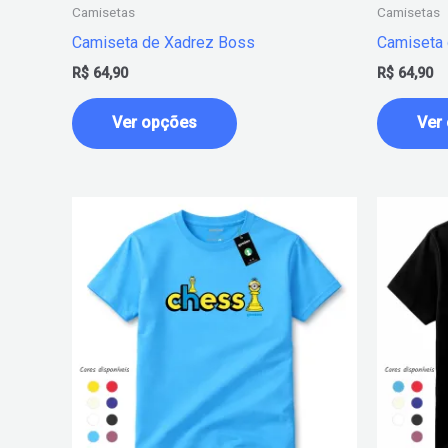
na
Camisetas
Camisetas
página
Camiseta de Xadrez Boss
Camiseta 
do
R$
64,90
R$
64,90
produto
Ver opções
Ver
Este
produto
tem
várias
variantes.
As
opções
podem
ser