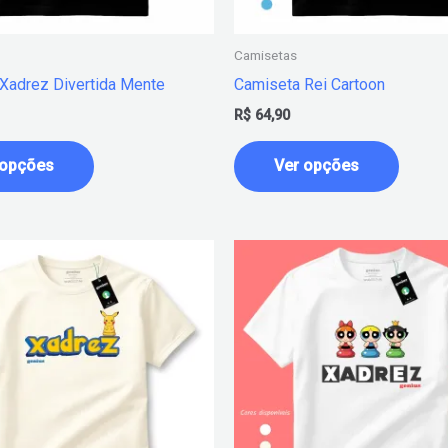
escolhidas
escolh
na
na
Camisetas
página
página
Xadrez Divertida Mente
Camiseta Rei Cartoon
do
do
R$
64,90
produto
produt
 opções
Ver opções
Este
Este
produto
produt
tem
tem
várias
várias
variantes.
variant
As
As
opções
opçõe