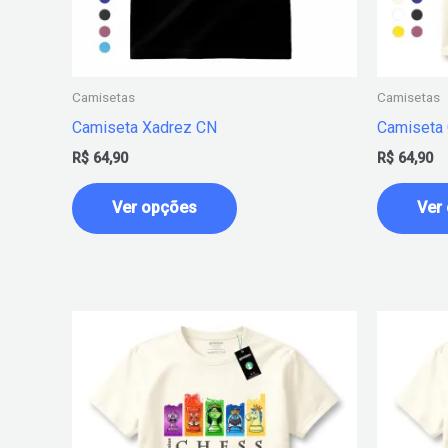
podem
ser
escolhidas
na
Camisetas
Camisetas
página
Camiseta Xadrez CN
Camiseta
do
R$
64,90
R$
64,90
produto
Ver opções
Ver
Este
produto
tem
várias
variantes.