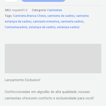
SKU:
nopain01-2
Categoria:
Camisetas
Tags:
Camiseta Branca Chess
,
camiseta de xadrez
,
camiseta
estampa de xadrez
,
camiseta interativa
,
camiseta xadrez
,
Camisetaxadrez
,
estampa de xadrez
,
estampa xadrez
Descrição
Informação adicional
Avaliações (0)
Lançamento Exclusivo!
Confeccionadas em algodão de alta qualidade, nossas
camisetas oferecem conforto e exclusividade para você!