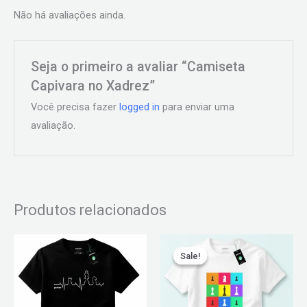
Não há avaliações ainda.
Seja o primeiro a avaliar “Camiseta
Capivara no Xadrez”
Você precisa fazer
logged in
para enviar uma
avaliação.
Produtos relacionados
O
O
Este
Este
preço
preço
Sale!
Sale!
produto
produto
original
atual
era:
é:
tem
tem
R$ 79,90.
R$ 59,90.
várias
várias