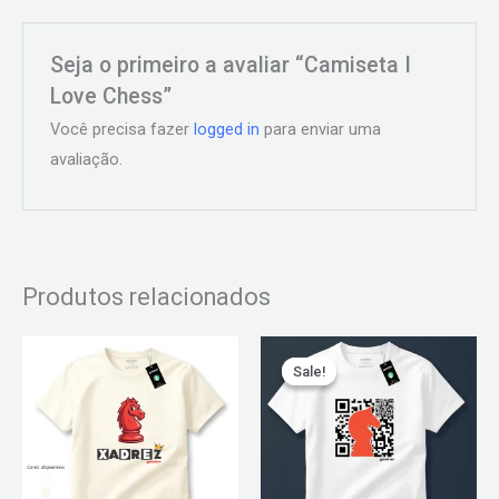
Seja o primeiro a avaliar “Camiseta I
Love Chess”
Você precisa fazer
logged in
para enviar uma
avaliação.
Produtos relacionados
O
O
Este
Este
preço
preço
Sale!
Sale!
produto
produto
original
atual
era:
é:
tem
tem
R$ 79,90.
R$ 59,90.
várias
várias
variantes.
variantes.