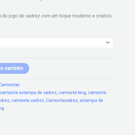
 do jogo de xadrez com um toque moderno e criativo.
ao carrinho
Camisetas
camiseta estampa de xadrez
,
camiseta king
,
camiseta
adrez
,
camiseta xadrez
,
Camisetaxadrez
,
estampa de
ng