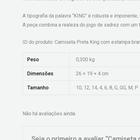
A tipografia da palavra “KING” é robusta e imponente, t
A peça combina a realeza do jogo de xadrez com um t
ID do produto: Camiseta Preta King com estampa bran
Peso
0,300 kg
Dimensões
26 × 19 × 4 cm
Tamanho
10, 12, 14, 4, 6, 8, G, GG, M, P
Não há avaliações ainda.
Seja o primeiro a avaliar “Camiseta