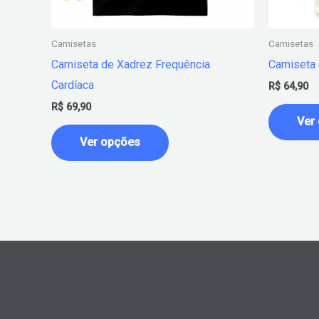
ser
escolhidas
na
Camisetas
Camisetas
página
Camiseta de Xadrez Frequência
Camiseta 
do
Cardíaca
R$
64,90
produto
R$
69,90
Ver
Ver opções