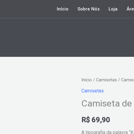
Início
Sobre Nós
Loja
Áre
Camiseta
Início
/
Camisetas
/ Camise
de
Camisetas
Xadrez
Camiseta de 
-
King
R$
69,90
quantidade
A tipografia da palavra “