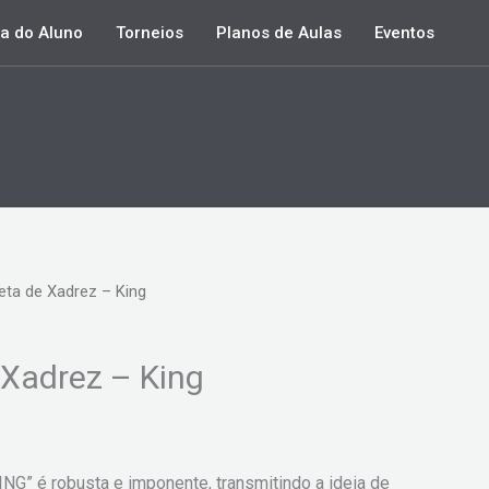
a do Aluno
Torneios
Planos de Aulas
Eventos
ta de Xadrez – King
Xadrez – King
KING” é robusta e imponente, transmitindo a ideia de