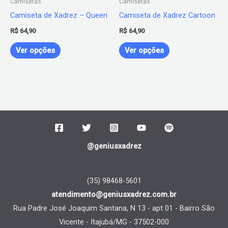
Camisetas
Camisetas
ser
ser
Camiseta de Xadrez – Queen
Camiseta de Xadrez Cartoon
escolhidas
escolhidas
R$
64,90
R$
64,90
na
na
página
página
Ver opções
Ver opções
do
do
produto
produto
@geniusxadrez
(35) 98468-5601
atendimento@geniusxadrez.com.br
Rua Padre José Joaquim Santana, N 13 - apt 01 - Bairro São
Vicente - Itajubá/MG - 37502-000