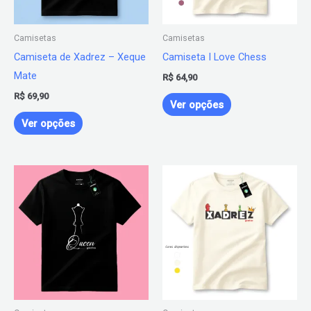
opções
opções
podem
podem
Camisetas
Camisetas
ser
ser
Camiseta de Xadrez – Xeque
Camiseta I Love Chess
escolhidas
escolhidas
Mate
R$
64,90
na
na
R$
69,90
página
página
Ver opções
do
do
Ver opções
produto
produto
Este
Este
produto
produto
tem
tem
várias
várias
variantes.
variantes.
As
As
opções
opções
podem
podem