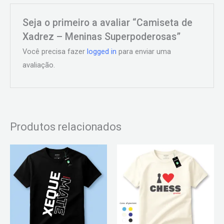
Seja o primeiro a avaliar “Camiseta de
Xadrez – Meninas Superpoderosas”
Você precisa fazer
logged in
para enviar uma
avaliação.
Produtos relacionados
Este
Este
produto
produto
tem
tem
várias
várias
variantes.
variantes.
As
As