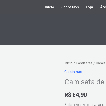
Início
Sobre Nós
Loja
Áre
Camiseta
Início
/
Camisetas
/ Camise
de
Camisetas
Xadrez
Camiseta de 
Stitch
quantidade
R$
64,90
Esta peça exclusiva apr