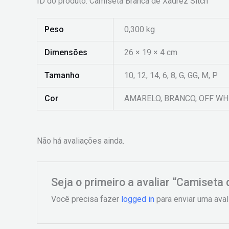
ID do produto: Camiseta Branca de Xadrez Sitch
Peso
0,300 kg
Dimensões
26 × 19 × 4 cm
Tamanho
10, 12, 14, 6, 8, G, GG, M, P
Cor
AMARELO, BRANCO, OFF WH
Não há avaliações ainda.
Seja o primeiro a avaliar “Camiseta 
Você precisa fazer
logged in
para enviar uma aval