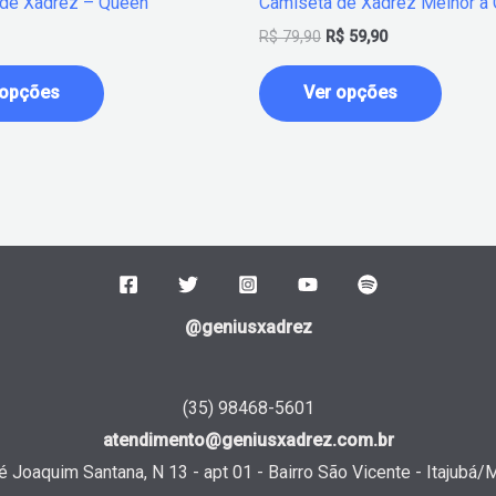
de Xadrez – Queen
Camiseta de Xadrez Melhor a 
do
do
R$
79,90
R$
59,90
produto
produt
 opções
Ver opções
@geniusxadrez
(35) 98468-5601
atendimento@geniusxadrez.com.br
 Joaquim Santana, N 13 - apt 01 - Bairro São Vicente - Itajubá