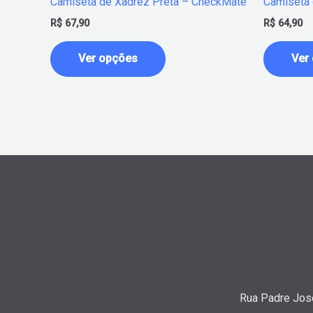
Camiseta de Xadrez Preta – CheckMate
Camiseta 
do
R$
67,90
R$
64,90
produto
Ver opções
Ver
Rua Padre José