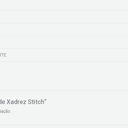
ITE
de Xadrez Stitch”
iação.