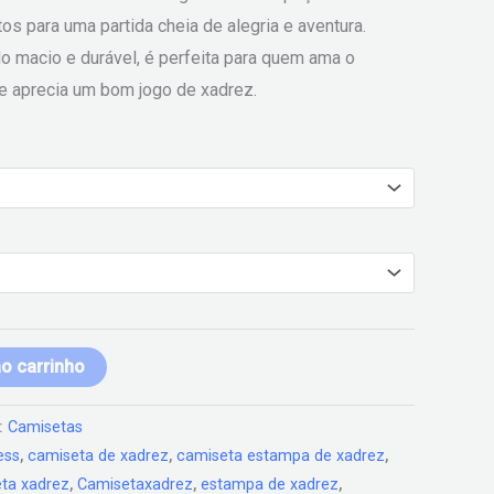
tos para uma partida cheia de alegria e aventura.
 macio e durável, é perfeita para quem ama o
h e aprecia um bom jogo de xadrez.
ao carrinho
:
Camisetas
ess
,
camiseta de xadrez
,
camiseta estampa de xadrez
,
ta xadrez
,
Camisetaxadrez
,
estampa de xadrez
,