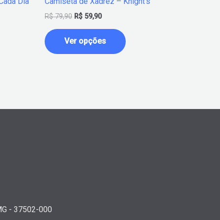
Cada Dia
Camiseta de Xadrez – Knight’s
do
R$
79,90
R$
59,90
o
produto
Ver opções
/MG - 37502-000