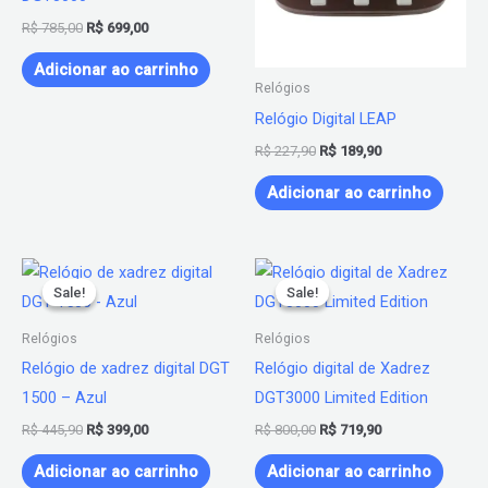
R$
785,00
R$
699,00
Adicionar ao carrinho
Relógios
Relógio Digital LEAP
R$
227,90
R$
189,90
Adicionar ao carrinho
O
O
O
O
preço
preço
preço
preço
Sale!
Sale!
Sale!
Sale!
original
atual
original
atual
era:
é:
era:
é:
Relógios
Relógios
R$ 445,90.
R$ 399,00.
R$ 800,00.
R$ 719,90.
Relógio de xadrez digital DGT
Relógio digital de Xadrez
1500 – Azul
DGT3000 Limited Edition
R$
445,90
R$
399,00
R$
800,00
R$
719,90
Adicionar ao carrinho
Adicionar ao carrinho