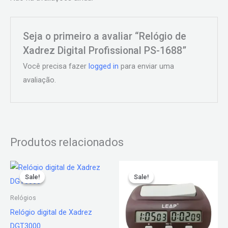
Seja o primeiro a avaliar “Relógio de
Xadrez Digital Profissional PS-1688”
Você precisa fazer
logged in
para enviar uma
avaliação.
Produtos relacionados
O
O
O
O
preço
preço
preço
preço
Sale!
Sale!
Sale!
Sale!
original
atual
original
atual
era:
é:
era:
é:
Relógios
R$ 785,00.
R$ 699,00.
R$ 227,90.
R$ 189,90.
Relógio digital de Xadrez
DGT3000