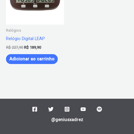
Relógios
Relógio Digital LEAP
R$
227,90
R$
189,90
Adicionar ao carrinho
@geniusxadrez