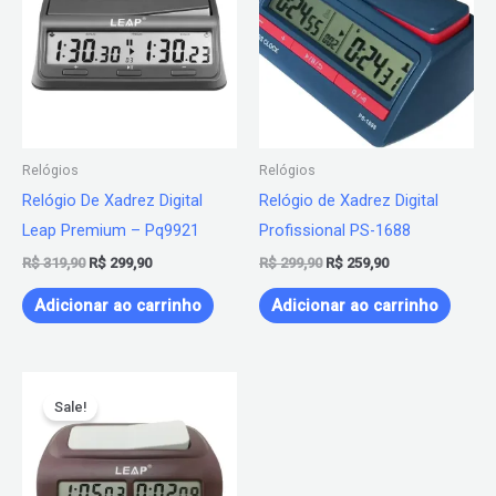
R$ 319,90.
R$ 299,90.
R$ 299,90.
R$ 259,90.
Relógios
Relógios
Relógio De Xadrez Digital
Relógio de Xadrez Digital
Leap Premium – Pq9921
Profissional PS-1688
R$
319,90
R$
299,90
R$
299,90
R$
259,90
Adicionar ao carrinho
Adicionar ao carrinho
O
O
preço
preço
Sale!
original
atual
era:
é:
R$ 227,90.
R$ 189,90.