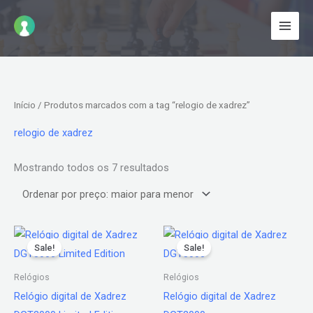
Ir
para
o
conteúdo
Classificado
Início
/ Produtos marcados com a tag “relogio de xadrez”
por
preço:
alto
relogio de xadrez
para
baixo
Mostrando todos os 7 resultados
O
O
O
O
preço
preço
preço
preço
Sale!
Sale!
original
atual
original
atual
era:
é:
era:
é:
Relógios
Relógios
R$ 800,00.
R$ 719,90.
R$ 785,00.
R$ 699,00.
Relógio digital de Xadrez
Relógio digital de Xadrez