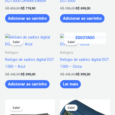
DGT3000 Limited Edition
DGT3000
R$
800,00
R$
719,90
R$
785,00
R$
699,00
Adicionar ao carrinho
Adicionar ao carrinho
O
O
O
O
ESGOTADO
preço
preço
preço
preço
Sale!
Sale!
original
atual
original
atual
era:
é:
era:
é:
Relógios
Relógios
R$ 445,90.
R$ 399,00.
R$ 445,90.
R$ 399,00.
Relógio de xadrez digital DGT
Relógio de xadrez digital DGT
1500 – Azul
1500 – Cinza
R$
445,90
R$
399,00
R$
445,90
R$
399,00
Adicionar ao carrinho
Ler mais
O
O
O
O
preço
preço
preço
preço
Sale!
Sale!
original
atual
original
atual
era:
é:
era:
é: