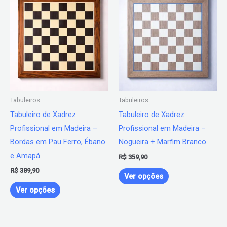
produto
produto
tem
tem
várias
várias
variantes.
variantes.
As
As
opções
opções
podem
podem
Tabuleiros
Tabuleiros
ser
ser
Tabuleiro de Xadrez
Tabuleiro de Xadrez
escolhidas
escolhidas
Profissional em Madeira –
Profissional em Madeira –
na
na
Bordas em Pau Ferro, Ébano
Nogueira + Marfim Branco
página
página
e Amapá
R$
359,90
do
do
R$
389,90
produto
produto
Ver opções
Ver opções