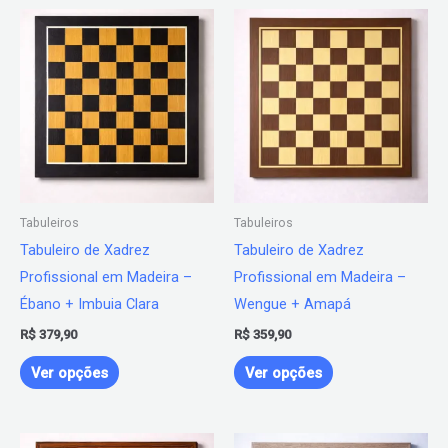
Este
Este
produto
produto
tem
tem
várias
várias
variantes.
variantes.
As
As
opções
opções
podem
podem
Tabuleiros
Tabuleiros
ser
ser
Tabuleiro de Xadrez
Tabuleiro de Xadrez
escolhidas
escolhidas
Profissional em Madeira –
Profissional em Madeira –
na
na
Ébano + Imbuia Clara
Wengue + Amapá
página
página
R$
379,90
R$
359,90
do
do
produto
produto
Ver opções
Ver opções
Este
Este