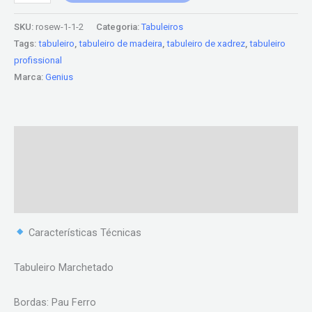
SKU:
rosew-1-1-2
Categoria:
Tabuleiros
Tags:
tabuleiro
,
tabuleiro de madeira
,
tabuleiro de xadrez
,
tabuleiro
profissional
Marca:
Genius
Descrição
Informação adicional
Avaliações (0)
Características Técnicas
Tabuleiro Marchetado
Bordas: Pau Ferro