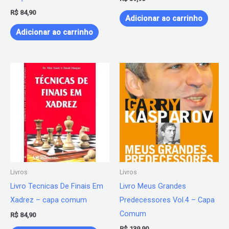
R$
84,90
Adicionar ao carrinho
Adicionar ao carrinho
Livros
Livros
Livro Tecnicas De Finais Em
Livro Meus Grandes
Xadrez – capa comum
Predecessores Vol.4 – Capa
Comum
R$
84,90
R$
139,90