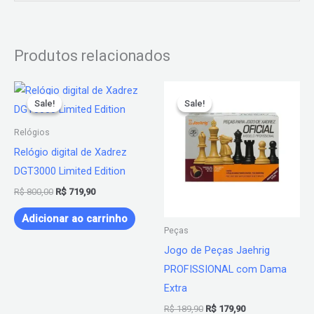
Produtos relacionados
O
O
O
O
Este
preço
preço
preço
preço
Sale!
Sale!
Sale!
Sale!
produto
original
atual
original
atual
era:
é:
era:
é:
tem
Relógios
R$ 800,00.
R$ 719,90.
R$ 189,90.
R$ 179,90.
várias
Relógio digital de Xadrez
variantes.
DGT3000 Limited Edition
As
R$
800,00
R$
719,90
opções
Adicionar ao carrinho
podem
Peças
ser
Jogo de Peças Jaehrig
escolhidas
PROFISSIONAL com Dama
na
Extra
página
R$
189,90
R$
179,90