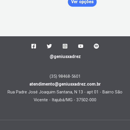
produto
Ver opções
@geniusxadrez
(35) 98468-5601
atendimento@geniusxadrez.com.br
Rua Padre José Joaquim Santana, N 13 - apt 01 - Bairro São
Vicente - Itajubá/MG - 37502-000