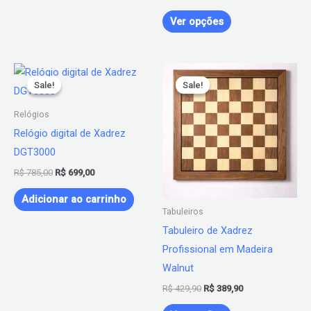
do
produto
Ver opções
O
O
O
O
Este
preço
preço
preço
preço
Sale!
Sale!
Sale!
Sale!
produto
original
atual
original
atual
era:
é:
era:
é:
tem
Relógios
R$ 785,00.
R$ 699,00.
R$ 429,90.
R$ 389,90.
várias
Relógio digital de Xadrez
variantes.
DGT3000
As
R$
785,00
R$
699,00
opções
Adicionar ao carrinho
podem
Tabuleiros
ser
Tabuleiro de Xadrez
escolhidas
Profissional em Madeira
na
Walnut
página
R$
429,90
R$
389,90
do