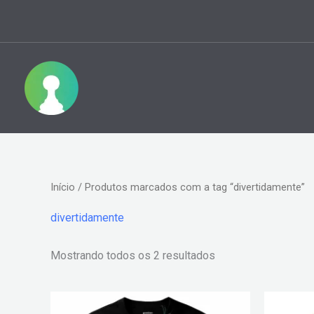
Ir
para
o
conteúdo
Classificado
Início
/ Produtos marcados com a tag “divertidamente”
por
preço:
alto
divertidamente
para
baixo
Mostrando todos os 2 resultados
Este