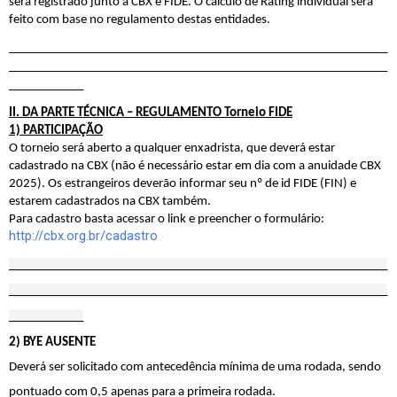
será registrado junto a CBX e FIDE. O cálculo de Rating individual será 
feito com base no regulamento destas entidades.
_____________________________________________________________
_____________________________________________________________
____________
II. DA PARTE TÉCNICA – REGULAMENTO Torneio FIDE
1) PARTICIPAÇÃO
O torneio será aberto a qualquer enxadrista, que deverá estar 
cadastrado na CBX (não é necessário estar em dia com a anuidade CBX 
2025). Os estrangeiros deverão informar seu nº de id FIDE (FIN) e 
estarem cadastrados na CBX também.
Para cadastro basta acessar o link e preencher o formulário: 
http://cbx.org.br/cadastro
_____________________________________________________________
_____________________________________________________________
____________
2) BYE AUSENTE
Deverá ser solicitado com antecedência mínima de uma rodada, sendo 
pontuado com 0,5 apenas para a primeira rodada.