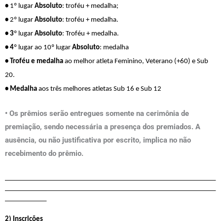
• 
1º lugar 
Absoluto
: troféu + medalha;
• 
2º lugar 
Absoluto
: troféu + medalha.
• 3
º lugar
 Absoluto
: Troféu + medalha.
• 4
º lugar ao 10º lugar 
Absoluto
: medalha
• Troféu e medalha 
ao melhor atleta Feminino, Veterano (+60) e Sub 
20.
• Medalha 
aos três melhores atletas Sub 16 e Sub 12
• Os prêmios serão entregues somente na cerimônia de
premiação, sendo necessária a presença dos premiados. A
ausência, ou não justificativa por escrito, implica no não
recebimento do prêmio.
_____________________________________________________________
_____________________________________________________________
____________
2) Inscrições