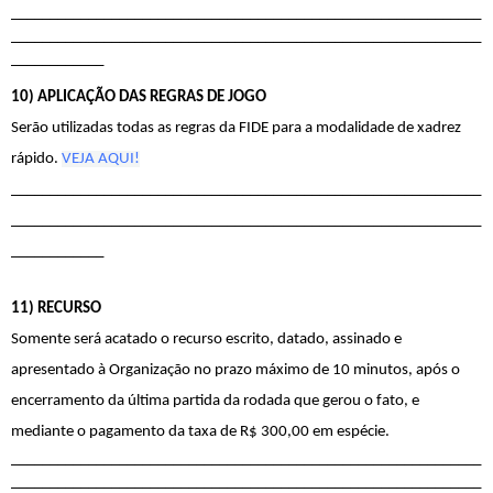
_____________________________________________________________
_____________________________________________________________
____________
10) APLICAÇÃO DAS REGRAS DE JOGO
Serão utilizadas todas as regras da FIDE para a modalidade de xadrez 
rápido. 
VEJA AQUI!
_____________________________________________________________
_____________________________________________________________
____________
11) RECURSO
Somente será acatado o recurso escrito, datado, assinado e 
apresentado à Organização no prazo máximo de 10 minutos, após o 
encerramento da última partida da rodada que gerou o fato, e 
mediante o pagamento da taxa de R$ 300,00 em espécie.
_____________________________________________________________
_____________________________________________________________