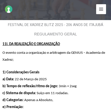
Ir
para
o
conteúdo
FESTIVAL DE XADREZ BLITZ 2025 - 206 ANOS DE ITAJUBÁ
REGULAMENTO GERAL
11I. DA REALIZAÇÃO E ORGANIZAÇÃO
O evento 
conta a organização e 
arbitragem da GENIUS – Academia de 
Xadrez;
1) Considerações Gerais
a) Data: 
22 de Março de 2025
b) 
Tempo de reflexão/ritmo de jogo:
 3min + 2seg 
c) Sistema de disputa:
 Suíço em 11 rodadas.
d) Categorias:
 Apenas a Absoluto,
e) Premiação: