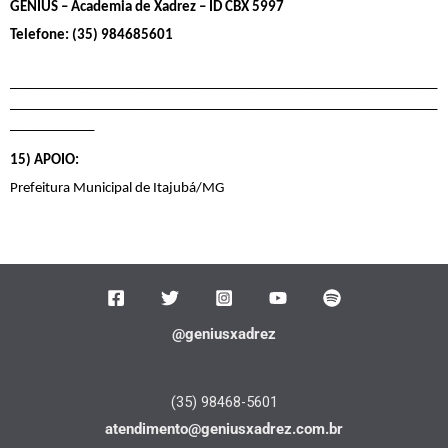
GENIUS – Academia de Xadrez – ID CBX 5997
Telefone: (35) 984685601
_____________________________________________________________
_____________________________________________________________
____________
15) APOIO:
Prefeitura Municipal de Itajubá/MG
@geniusxadrez
(35) 98468-5601
atendimento@geniusxadrez.com.br