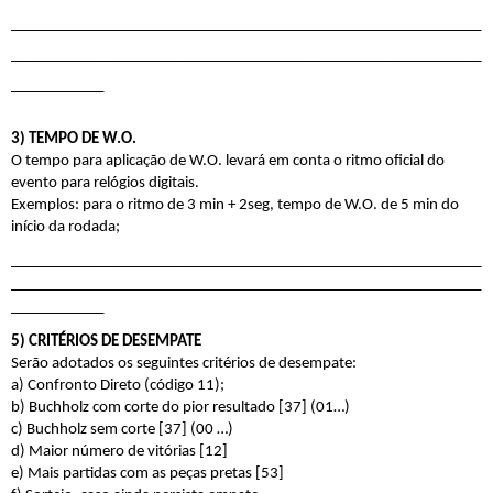
_____________________________________________________________
_____________________________________________________________
____________
3) TEMPO DE W.O.
O tempo para aplicação de W.O. levará em conta o ritmo oficial do 
evento para relógios digitais.
Exemplos: para o ritmo de 3 min + 2seg, tempo de W.O. de 5 min do 
início da rodada;
_____________________________________________________________
_____________________________________________________________
____________
5) CRITÉRIOS DE DESEMPATE
Serão adotados os seguintes critérios de desempate:
a) Confronto Direto (código 11);
b) Buchholz com corte do pior resultado [37] (01…)
c) Buchholz sem corte [37] (00 …)
d) Maior número de vitórias [12]
e) Mais partidas com as peças pretas [53]