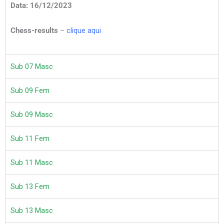
Data: 16/12/2023
Chess-results
–
clique aqui
Sub 07 Masc
Sub 09 Fem
Sub 09 Masc
Sub 11 Fem
Sub 11 Masc
Sub 13 Fem
Sub 13 Masc