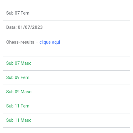
Sub 07 Fem
Data: 01/07/2023
Chess-results
–
clique aqui
Sub 07 Masc
Sub 09 Fem
Sub 09 Masc
Sub 11 Fem
Sub 11 Masc