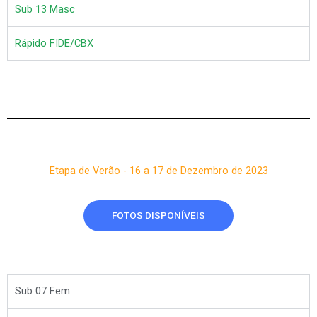
Sub 13 Masc
Rápido FIDE/CBX
Etapa de Verão - 16 a 17 de Dezembro de 2023
FOTOS DISPONÍVEIS
Sub 07 Fem