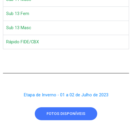
Sub 13 Fem
Sub 13 Masc
Rápido FIDE/CBX
Etapa de Inverno - 01 a 02 de Julho de 2023
FOTOS DISPONÍVEIS